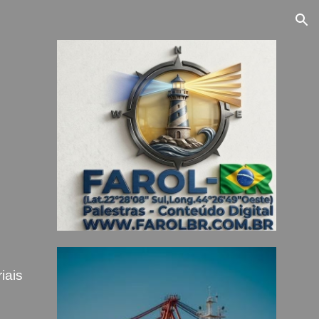
ion
iais