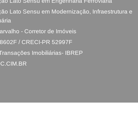
ão Lato Sensu em Engenharia Ferroviária
ão Lato Sensu em Modernização, Infraestrutura e
ária
rvalho - Corretor de Imóveis
8602F / CRECI-PR 52997F
Transações Imobiliárias- IBREP
JC.CIM.BR