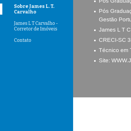
Pós Graduaç
Sobre James L. T.
Pós Graduaç
Carvalho
Gestão Portu
James L T Carvalho -
Corretor de Imóveis
James L T Ca
CRECI-SC 3
Contato
Técnico em 
Site: WWW.