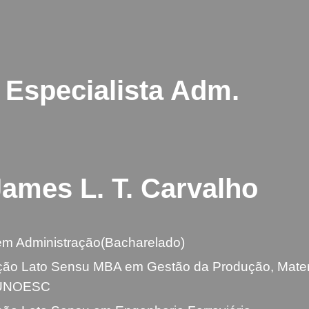
ip to main content
Skip to navigat
Especialista Adm.
James L. T. Carvalho
m Administração(Bacharelado)
ão Lato Sensu MBA em Gestão da Produção, Mater
a-UNOESC